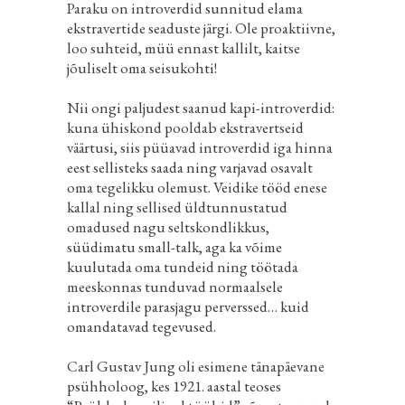
Paraku on introverdid sunnitud elama
ekstravertide seaduste järgi. Ole proaktiivne,
loo suhteid, müü ennast kallilt, kaitse
jõuliselt oma seisukohti!
Nii ongi paljudest saanud kapi-introverdid:
kuna ühiskond pooldab ekstravertseid
väärtusi, siis püüavad introverdid iga hinna
eest sellisteks saada ning varjavad osavalt
oma tegelikku olemust. Veidike tööd enese
kallal ning sellised üldtunnustatud
omadused nagu seltskondlikkus,
süüdimatu small-talk, aga ka võime
kuulutada oma tundeid ning töötada
meeskonnas tunduvad normaalsele
introverdile parasjagu perverssed… kuid
omandatavad tegevused.
Carl Gustav Jung oli esimene tänapäevane
psühholoog, kes 1921. aastal teoses