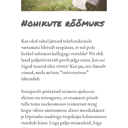
Nohikute rõõmuks
Kas oled vahel jätnud telefonikõnele
vastamata lihtsalt seepärast, et sul pole
hetkel tahtmist kellegagi vestelda? Või ehk
lasid paljutõotavalt peolt jalga enne, kui see
õiged tuurid üles võttis? Kui jaa, siis ilmselt
oimad, mida mõiste “introvertsus”
tähendab.
Sissepoole pööratud inimese ajukoore
ehitus on niisugune, et enamasti piisab
talle tema sisekosmoses toimuvast ning
kogu väline säutsumine alates meediakärast
ja lõpetades naabriga trepikojas lobisemisest
tundub liiast. Liiga palju stiimuleid, liiga