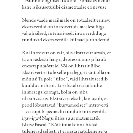
“Psühholoogilised tüübid” sõnastas nende
kahe isiksusetüübi diametraalse erinevuse.
Nende vaade maailmale on totaalselt erinev:
ekstraverdid on introvertide meelest liiga
valjuhäälsed, intensiivsed, introverdid aga
tunduvad ekstraverdile külmad ja tundetud.
Kui introvert on vait, siis ekstravert arvab, et
ta on raskesti haige, depressioonis ja haub
enesetapumõtteid. Või on lihtsalt ülbe.
Ekstravert ei tule selle pealegi, et vait olla on
mõnus! Ta pole “ülbe”, vaid lihtsalt seedib
kuuldut-nähtut. Ta eelistab rääkida ühe
inimesega korraga, kolm on juba
ülerahvastus. Ekstravert eksib, kui usub, et
peod lõbustavad “kurvameelset” introverti
– vastupidi: peomelu tundub introverdile
igav-igav! Nagu ütles suur matemaatik
Blaise Pascal: “Kõik inimkonna hädad
tulenevad sellest, et ei osata natukene aega