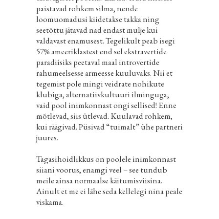
paistavad rohkem silma, nende
loomuomadusi kiidetakse takka ning
seetõttu jätavad nad endast mulje kui
valdavast enamusest. Tegelikult peab isegi
57% ameeriklastest end sel ekstravertide
paradiisiks peetaval maal introvertide
rahumeelsesse armeesse kuuluvaks. Nii et
tegemist pole mingi veidrate nohikute
klubiga, alternatiivkultuuri ilminguga,
vaid pool inimkonnast ongi sellised! Enne
mõtlevad, siis ütlevad. Kuulavad rohkem,
kui räägivad. Püsivad “tuimalt” ühe partneri
juures.
Tagasihoidlikkus on poolele inimkonnast
siiani voorus, enamgi veel – see tundub
meile ainsa normaalse käitumisviisina.
Ainult et me ei lähe seda kellelegi nina peale
viskama.