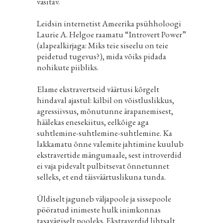
väsitav.
Leidsin internetist Ameerika psühholoogi
Laurie A. Helgoe raamatu “Introvert Power”
(alapealkirjaga: Miks teie siseelu on teie
peidetud tugevus?), mida võiks pidada
nohikute piibliks.
Elame ekstravertseid väärtusi kõrgelt
hindaval ajastul: kilbil on võistluslikkus,
agressiivsus, mõnutunne ärapanemisest,
häälekas enesekiitus, eelkõige aga
suhtlemine-suhtlemine-suhtlemine. Ka
lakkamatu õnne valemite jahtimine kuulub
ekstravertide mängumaale, sest introverdid
ei vaja pidevalt pulbitsevat õnnetunnet
selleks, et end täisväärtuslikuna tunda.
Üldiselt jaguneb väljapoole ja sissepoole
pööratud inimeste hulk inimkonnas
tasavägiselt pooleks. Ekstraverdid lihtsalt