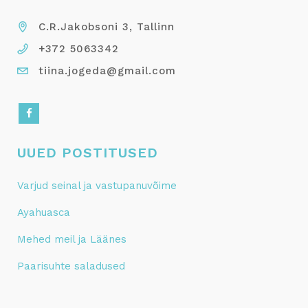
C.R.Jakobsoni 3, Tallinn
+372 5063342
tiina.jogeda@gmail.com
UUED POSTITUSED
Varjud seinal ja vastupanuvõime
Ayahuasca
Mehed meil ja Läänes
Paarisuhte saladused