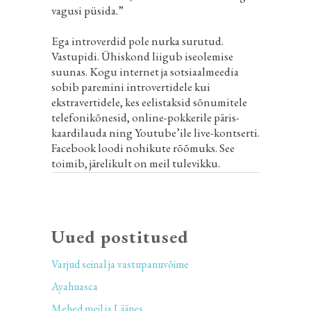
vagusi püsida.”
Ega introverdid pole nurka surutud.
Vastupidi. Ühiskond liigub iseolemise
suunas. Kogu internet ja sotsiaalmeedia
sobib paremini introvertidele kui
ekstravertidele, kes eelistaksid sõnumitele
telefonikõnesid, online-pokkerile päris-
kaardilauda ning Youtube’ile live-kontserti.
Facebook loodi nohikute rõõmuks. See
toimib, järelikult on meil tulevikku.
Uued postitused
Varjud seinal ja vastupanuvõime
Ayahuasca
Mehed meil ja Läänes