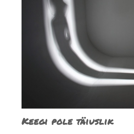
Keegi pole täiuslik