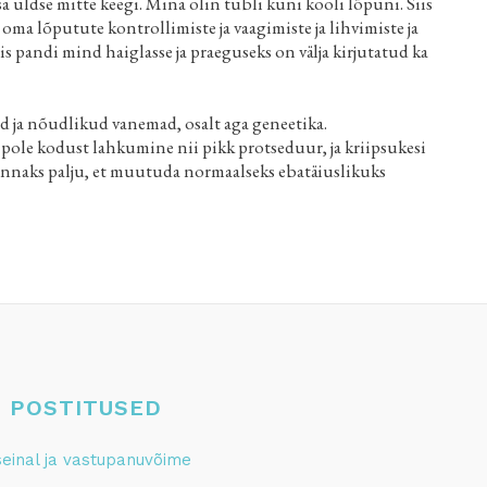
 sa üldse mitte keegi. Mina olin tubli kuni kooli lõpuni. Siis
 oma lõputute kontrollimiste ja vaagimiste ja lihvimiste ja
s pandi mind haiglasse ja praeguseks on välja kirjutatud ka
ed ja nõudlikud vanemad, osalt aga geneetika.
ole kodust lahkumine nii pikk protseduur, ja kriipsukesi
naks palju, et muutuda normaalseks ebatäiuslikuks
 POSTITUSED
seinal ja vastupanuvõime