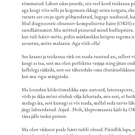
tõmmatud. Lähen ukse juurde, siis veel kord triikraua pi
aga keegi võis selle ju kogemata ikkagi seina torgata, 
varaste ees on ju igati põhjendatud, lugege uudiseid, kui 
Mul diagnoositi obsessiiv-kompulsiivne häire (OKH) 
sundkäitumist. Mu mõtted piinavad mind hullupööra. K
kui tuli häiriv mõte, pidin märkmikku kriipsu tegema ni
aevastus, mitte malaaria. Aga võib olla!
See kraani ja triikraua värk on teada-tuntud asi, sellest
keegi ei tea, sest ma olen perfektne varjaja ning jätan e
kellelegi rääkida, sest see tähendaks oma ebatäiuslikkuse 
kui mu vigu märgataks.
Ma loendan kõikvõimalikke asju: autosid, laternaposte, m
võib ju ikka mõni sõiduk välja kihutada, mis sest, et het
midagi ära, sest kunagi ei või teada, millal seda tarvis l
järgi lahterdatud. Asjad…Noh, kleptomaania käib ka OKH a
täna jälle tasku pistsin.
Ma olen väiksest peale hästi tubli olnud. Püüdlik laps, o