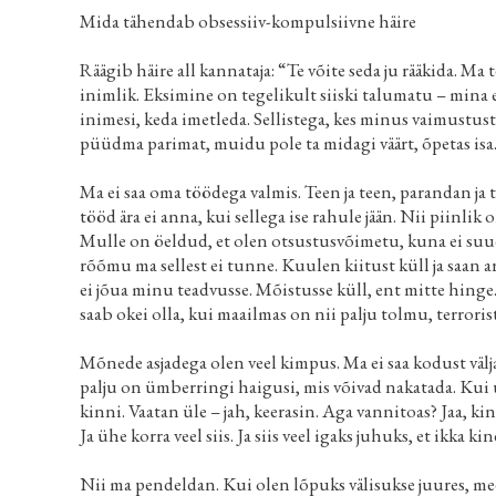
Mida tähendab obsessiiv-kompulsiivne häire
Räägib häire all kannataja: “Te võite seda ju rääkida. M
inimlik. Eksimine on tegelikult siiski talumatu – mina 
inimesi, keda imetleda. Sellistega, kes minus vaimustust
püüdma parimat, muidu pole ta midagi väärt, õpetas isa.
Ma ei saa oma töödega valmis. Teen ja teen, parandan ja t
tööd ära ei anna, kui sellega ise rahule jään. Nii piinlik o
Mulle on öeldud, et olen otsustusvõimetu, kuna ei suud
rõõmu ma sellest ei tunne. Kuulen kiitust küll ja saa
ei jõua minu teadvusse. Mõistusse küll, ent mitte hinge.
saab okei olla, kui maailmas on nii palju tolmu, terrorist
Mõnede asjadega olen veel kimpus. Ma ei saa kodust vä
palju on ümberringi haigusi, mis võivad nakatada. Kui u
kinni. Vaatan üle – jah, keerasin. Aga vannitoas? Jaa, ki
Ja ühe korra veel siis. Ja siis veel igaks juhuks, et ikka kin
Nii ma pendeldan. Kui olen lõpuks välisukse juures, mee