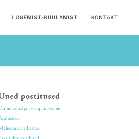
LUGEMIST-KUULAMIST
KONTAKT
Uued postitused
Varjud seinal ja vastupanuvõime
Ayahuasca
Mehed meil ja Läänes
Paarisuhte saladused