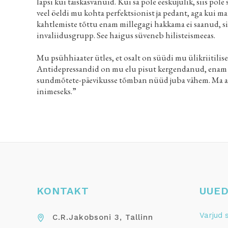
lapsi kui täiskasvanuid. Kui sa pole eeskujulik, siis pole
veel öeldi mu kohta perfektsionist ja pedant, aga kui ma
kahtlemiste tõttu enam millegagi hakkama ei saanud, sii
invaliidusgrupp. See haigus süveneb hilisteismeeas.
Mu psühhiaater ütles, et osalt on süüdi mu ülikriitilis
Antidepressandid on mu elu pisut kergendanud, enam p
sundmõtete-päevikusse tõmban nüüd juba vähem. Ma an
inimeseks.”
KONTAKT
UUED
Varjud 
C.R.Jakobsoni 3, Tallinn