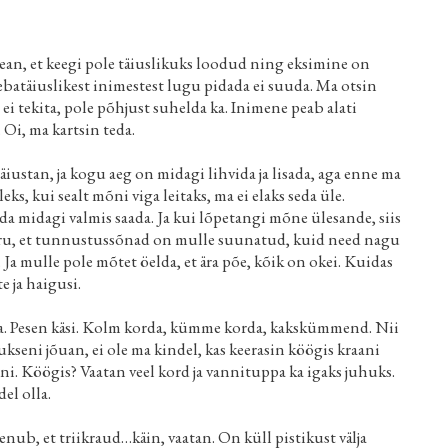
a tean, et keegi pole täiuslikuks loodud ning eksimine on
ebatäiuslikest inimestest lugu pidada ei suuda. Ma otsin
 ei tekita, pole põhjust suhelda ka. Inimene peab alati
 Oi, ma kartsin teda.
äiustan, ja kogu aeg on midagi lihvida ja lisada, aga enne ma
leks, kui sealt mõni viga leitaks, ma ei elaks seda üle.
a midagi valmis saada. Ja kui lõpetangi mõne ülesande, siis
n aru, et tunnustussõnad on mulle suunatud, kuid need nagu
 Ja mulle pole mõtet öelda, et ära põe, kõik on okei. Kuidas
e ja haigusi.
lja. Pesen käsi. Kolm korda, kümme korda, kakskümmend. Nii
kseni jõuan, ei ole ma kindel, kas keerasin köögis kraani
nni. Köögis? Vaatan veel kord ja vannituppa ka igaks juhuks.
del olla.
nub, et triikraud…käin, vaatan. On küll pistikust välja