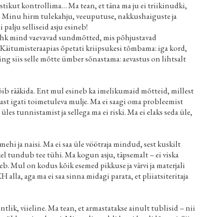
stikut kontrollima… Ma tean, et täna ma ju ei triikinudki,
eks. Minu hirm tulekahju, veeuputuse, nakkushaiguste ja
palju selliseid asju esineb!
ehk mind vaevavad sundmõtted, mis põhjustavad
äitumisteraapias õpetati kriipsukesi tõmbama: iga kord,
ng siis selle mõtte ümber sõnastama: aevastus on lihtsalt
 võib rääkida. Ent mul esineb ka imelikumaid mõtteid, millest
ndast igati toimetuleva mulje. Ma ei saagi oma probleemist
üles tunnistamist ja sellega ma ei riski. Ma ei elaks seda üle,
ehi ja naisi. Ma ei saa üle vöötraja mindud, sest kuskilt
kel tundub tee tühi. Ma kogun asju, täpsemalt – ei viska
äheb. Mul on kodus kõik esemed pikkuse ja värvi ja materjali
lla, aga ma ei saa sinna midagi parata, et pliiatsiteritaja
ntlik, viieline. Ma tean, et armastatakse ainult tublisid – nii