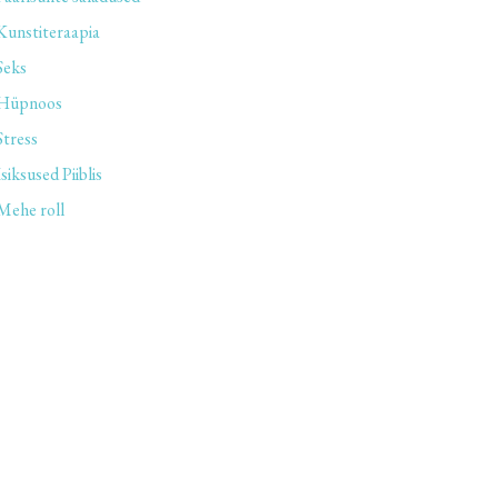
Kunstiteraapia
Seks
Hüpnoos
Stress
Isiksused Piiblis
Mehe roll